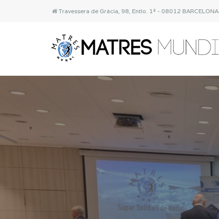
Travessera de Gràcia, 98, Entlo. 1ª - 08012 BARCELON