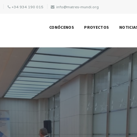
A
+34 934 190 015
info@matres-mundi.org
CONÓCENOS
PROYECTOS
NOTICIA