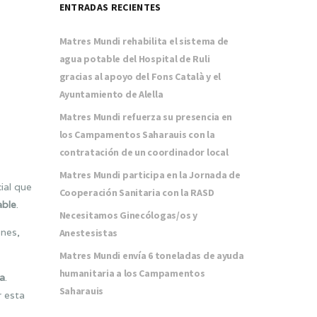
ENTRADAS RECIENTES
Matres Mundi rehabilita el sistema de
agua potable del Hospital de Ruli
gracias al apoyo del Fons Català y el
Ayuntamiento de Alella
Matres Mundi refuerza su presencia en
los Campamentos Saharauis con la
contratación de un coordinador local
Matres Mundi participa en la Jornada de
ial que
Cooperación Sanitaria con la RASD
able
.
Necesitamos Ginecólogas/os y
ones,
Anestesistas
Matres Mundi envía 6 toneladas de ayuda
humanitaria a los Campamentos
a
.
Saharauis
r esta