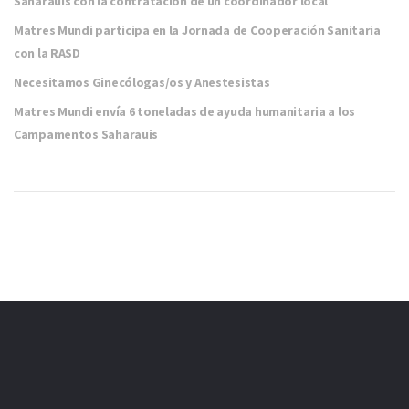
Saharauis con la contratación de un coordinador local
Matres Mundi participa en la Jornada de Cooperación Sanitaria
con la RASD
Necesitamos Ginecólogas/os y Anestesistas
Matres Mundi envía 6 toneladas de ayuda humanitaria a los
Campamentos Saharauis