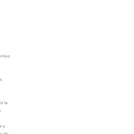
omiso
as
e la
s
a y
o de