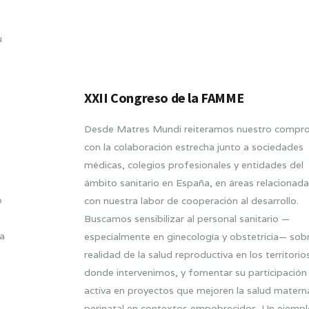
u
XXII Congreso de la FAMME
Desde Matres Mundi reiteramos nuestro compr
con la colaboración estrecha junto a sociedades
médicas, colegios profesionales y entidades del
ámbito sanitario en España, en áreas relacionad
o
con nuestra labor de cooperación al desarrollo.
Buscamos sensibilizar al personal sanitario —
ia
especialmente en ginecología y obstetricia— sobr
realidad de la salud reproductiva en los territorio
donde intervenimos, y fomentar su participación
activa en proyectos que mejoren la salud matern
perinatal en contextos empobrecidos. Un ejempl