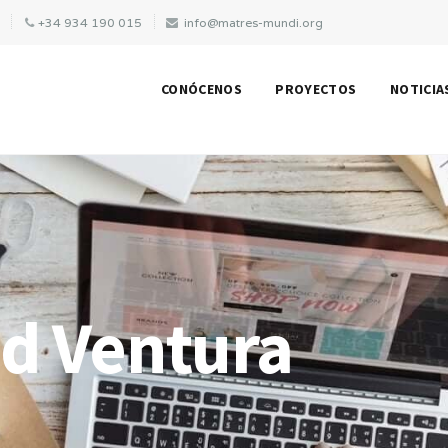
A
+34 934 190 015
info@matres-mundi.org
CONÓCENOS
PROYECTOS
NOTICIA
id Ventura