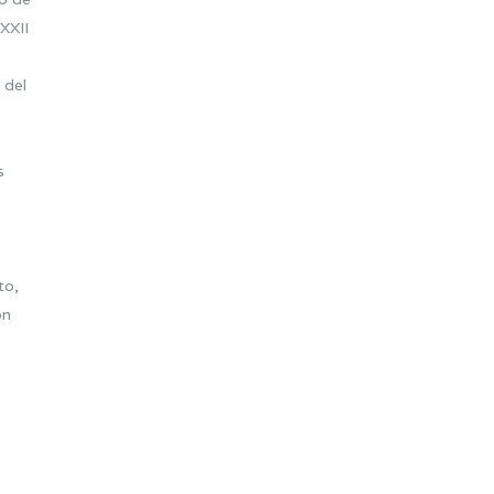
XXII
 del
s
to,
ón