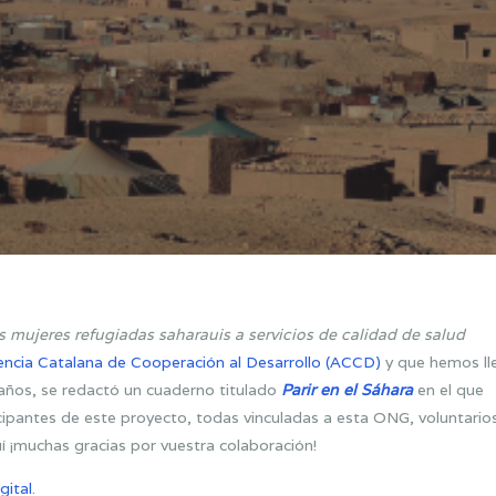
as mujeres refugiadas saharauis a servicios de calidad de salud
ncia Catalana de Cooperación al Desarrollo (ACCD)
y que hemos ll
ños, se redactó un cuaderno titulado
Parir en el Sáhara
en el que
ipantes de este proyecto, todas vinculadas a esta ONG, voluntario
í ¡muchas gracias por vuestra colaboración!
gital
.