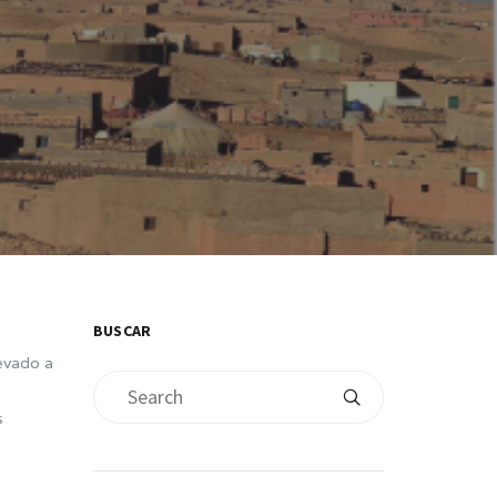
BUSCAR
evado a
s