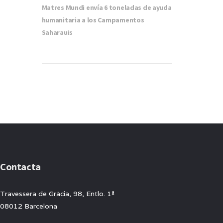
Matres Mundi envía 6 toneladas de ayuda
humanitaria a los Campamentos
Saharauis
Contacta
Travessera de Gràcia, 98, Entlo. 1ª
08012 Barcelona