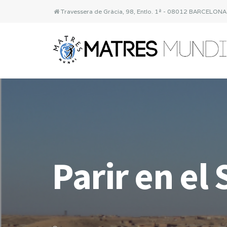
Travessera de Gràcia, 98, Entlo. 1ª - 08012 BARCELON
Parir en el