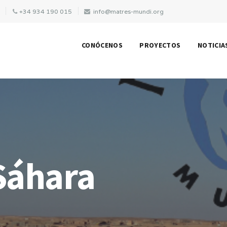
A
+34 934 190 015
info@matres-mundi.org
CONÓCENOS
PROYECTOS
NOTICIA
 Sáhara