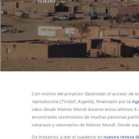
15/11/2022
Con motivo del proyecto
Garantizar el acceso de l
reproductiva (Tinduf, Argelia
), financiado por la
Age
cabo desde Matres Mundi durante estos últimos 6 a
encontraréis testimonios de muchas personas partic
saharauis y voluntarios de Matres Mundi. Desde aqu
Os invitamos a leer el cuaderno en
nuestra revista di