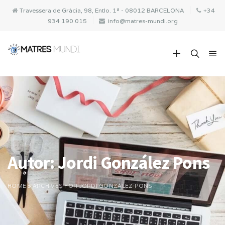
Travessera de Gràcia, 98, Entlo. 1ª - 08012 BARCELONA
+34
934 190 015
info@matres-mundi.org
Autor:
Jordi González Pons
HOME
»
ARCHIVES FOR JORDI GONZÁLEZ PONS